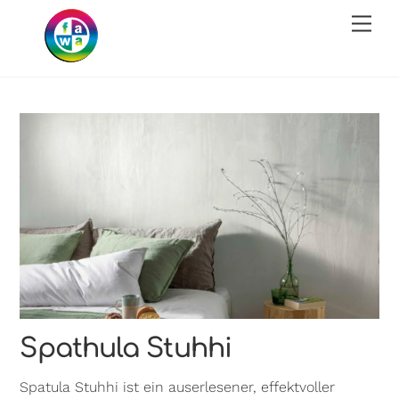
Skip
Men
to
content
Spathula Stuhhi
Spatula Stuhhi ist ein auserlesener, effektvoller